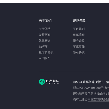
关于我们
规则条款
关于凹凸
平台规则
发展历程
租车流程
媒体报道
服务条款
品牌库
车主责任
租车价格表
隐私协议
全国租车
©2024 乐享似锦（浙江）
浙ICP备2024106990号
沪
违法和不良信息举报邮箱：inbou
您可以通过
中国互联网联合