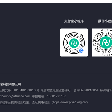
支付宝小程序
微信小程
信息科技有限公司
公网安备 31010402000209号
经营增值电信业务许可：合字B2-20210054 标识编号: 20
nd@atzuche.com 举报电话：16601791150
辟谣平台
提供谣言线索、查证网络谣言（
https://www.piyao.org.cn/
）